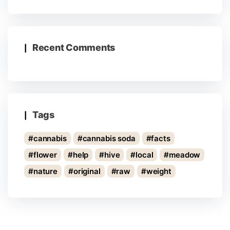
Recent Comments
Tags
cannabis
cannabis soda
facts
flower
help
hive
local
meadow
nature
original
raw
weight