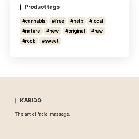
Product tags
cannabis
free
help
local
nature
new
original
raw
rock
sweet
KABIDO
The art of facial massage.